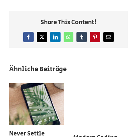
Share This Content!
Facebook
X
LinkedIn
WhatsApp
Tumblr
Pinterest
E-
Mail
Ähnliche Beiträge
Never Settle